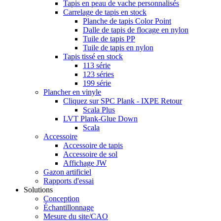
Tapis en peau de vache personnalisés
Carrelage de tapis en stock
Planche de tapis Color Point
Dalle de tapis de flocage en nylon
Tuile de tapis PP
Tuile de tapis en nylon
Tapis tissé en stock
113 série
123 séries
199 série
Plancher en vinyle
Cliquez sur SPC Plank - IXPE Retour
Scala Plus
LVT Plank-Glue Down
Scala
Accessoire
Accessoire de tapis
Accessoire de sol
Affichage JW
Gazon artificiel
Rapports d'essai
Solutions
Conception
Échantillonnage
Mesure du site/CAO