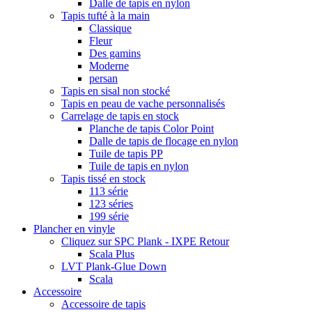
Dalle de tapis en nylon
Tapis tufté à la main
Classique
Fleur
Des gamins
Moderne
persan
Tapis en sisal non stocké
Tapis en peau de vache personnalisés
Carrelage de tapis en stock
Planche de tapis Color Point
Dalle de tapis de flocage en nylon
Tuile de tapis PP
Tuile de tapis en nylon
Tapis tissé en stock
113 série
123 séries
199 série
Plancher en vinyle
Cliquez sur SPC Plank - IXPE Retour
Scala Plus
LVT Plank-Glue Down
Scala
Accessoire
Accessoire de tapis