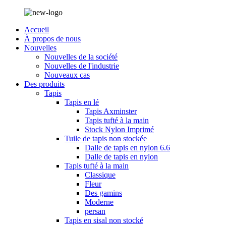
Accueil
À propos de nous
Nouvelles
Nouvelles de la société
Nouvelles de l'industrie
Nouveaux cas
Des produits
Tapis
Tapis en lé
Tapis Axminster
Tapis tufté à la main
Stock Nylon Imprimé
Tuile de tapis non stockée
Dalle de tapis en nylon 6.6
Dalle de tapis en nylon
Tapis tufté à la main
Classique
Fleur
Des gamins
Moderne
persan
Tapis en sisal non stocké