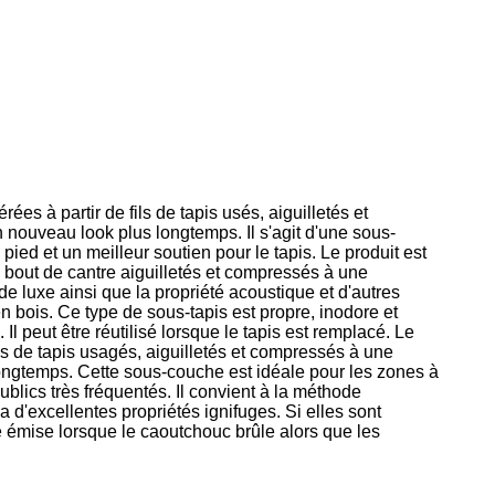
ées à partir de fils de tapis usés, aiguilletés et
 nouveau look plus longtemps. Il s'agit d'une sous-
pied et un meilleur soutien pour le tapis. Le produit est
 à bout de cantre aiguilletés et compressés à une
e luxe ainsi que la propriété acoustique et d'autres
 bois. Ce type de sous-tapis est propre, inodore et
l peut être réutilisé lorsque le tapis est remplacé. Le
ils de tapis usagés, aiguilletés et compressés à une
 longtemps. Cette sous-couche est idéale pour les zones à
publics très fréquentés. Il convient à la méthode
 d'excellentes propriétés ignifuges. Si elles sont
 émise lorsque le caoutchouc brûle alors que les