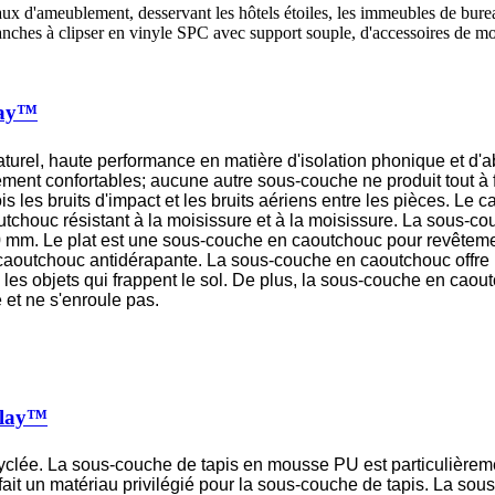
ériaux d'ameublement, desservant les hôtels étoiles, les immeubles de bu
hes à clipser en vinyle SPC avec support souple, d'accessoires de moq
lay™
urel, haute performance en matière d'isolation phonique et d'a
ement confortables; aucune autre sous-couche ne produit tout à 
s les bruits d'impact et les bruits aériens entre les pièces. Le 
utchouc résistant à la moisissure et à la moisissure. La sous-co
mm. Le plat est une sous-couche en caoutchouc pour revêtement d
aoutchouc antidérapante. La sous-couche en caoutchouc offre u
e les objets qui frappent le sol. De plus, la sous-couche en caou
e et ne s'enroule pas.
flay™
clée. La sous-couche de tapis en mousse PU est particulièrement 
 fait un matériau privilégié pour la sous-couche de tapis. La so