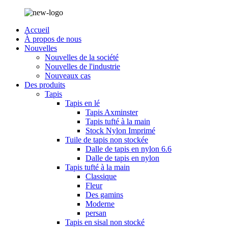
Accueil
À propos de nous
Nouvelles
Nouvelles de la société
Nouvelles de l'industrie
Nouveaux cas
Des produits
Tapis
Tapis en lé
Tapis Axminster
Tapis tufté à la main
Stock Nylon Imprimé
Tuile de tapis non stockée
Dalle de tapis en nylon 6.6
Dalle de tapis en nylon
Tapis tufté à la main
Classique
Fleur
Des gamins
Moderne
persan
Tapis en sisal non stocké