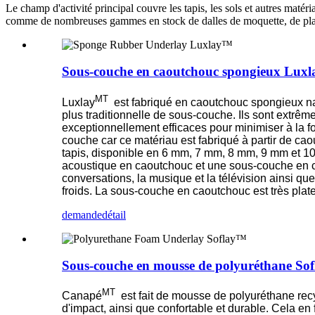
Le champ d'activité principal couvre les tapis, les sols et autres mat
comme de nombreuses gammes en stock de dalles de moquette, de planc
Sous-couche en caoutchouc spongieux Lux
MT
Luxlay
est fabriqué en caoutchouc spongieux nat
plus traditionnelle de sous-couche. Ils sont extrêm
exceptionnellement efficaces pour minimiser à la foi
couche car ce matériau est fabriqué à partir de cao
tapis, disponible en 6 mm, 7 mm, 8 mm, 9 mm et 10 
acoustique en caoutchouc et une sous-couche en c
conversations, la musique et la télévision ainsi qu
froids. La sous-couche en caoutchouc est très plat
demande
détail
Sous-couche en mousse de polyuréthane So
MT
Canapé
est fait de mousse de polyuréthane recy
d'impact, ainsi que confortable et durable. Cela en