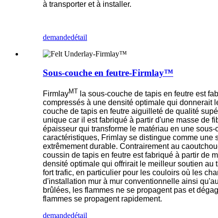
à transporter et à installer.
demande
détail
Sous-couche en feutre-Firmlay™
MT
Firmlay
la sous-couche de tapis en feutre est
fab
compressés à une densité optimale qui donnerait le
couche de tapis en feutre aiguilleté de qualité supér
unique car il est fabriqué à partir d'une masse de f
épaisseur qui transforme le matériau en une sous-co
caractéristiques, Frimlay se distingue comme une s
extrêmement durable. Contrairement au caoutchouc mou
coussin de tapis en feutre est fabriqué à partir de 
densité optimale qui offrirait le meilleur soutien 
fort trafic, en particulier pour les couloirs où les 
d'installation mur à mur conventionnelle ainsi qu'a
brûlées, les flammes ne se propagent pas et dégage
flammes se propagent rapidement.
demande
détail