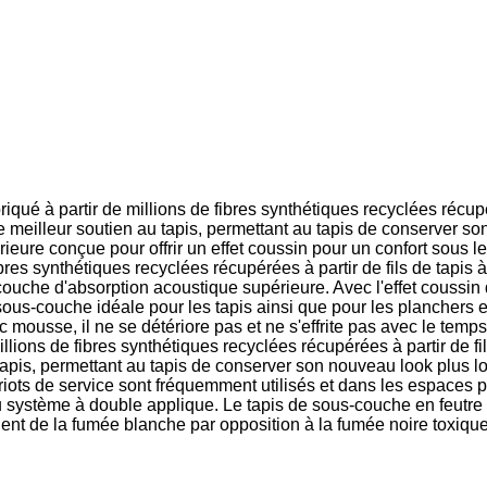
riqué à partir de millions de fibres synthétiques recyclées récupér
 meilleur soutien au tapis, permettant au tapis de conserver son
ieure conçue pour offrir un effet coussin pour un confort sous le 
ibres synthétiques recyclées récupérées à partir de fils de tapis
uche d'absorption acoustique supérieure. Avec l'effet coussin d
ous-couche idéale pour les tapis ainsi que pour les planchers en
sse, il ne se détériore pas et ne s'effrite pas avec le temps. I
millions de fibres synthétiques recyclées récupérées à partir de f
au tapis, permettant au tapis de conserver son nouveau look plus
chariots de service sont fréquemment utilisés et dans les espaces 
u système à double applique. Le tapis de sous-couche en feutre a
nt de la fumée blanche par opposition à la fumée noire toxique