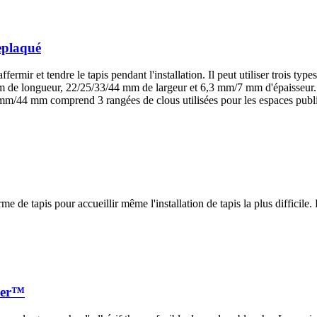
eplaqué
rmir et tendre le tapis pendant l'installation. Il peut utiliser trois types
mm de longueur, 22/25/33/44 mm de largeur et 6,3 mm/7 mm d'épaisseu
33 mm/44 mm comprend 3 rangées de clous utilisées pour les espaces publi
e tapis pour accueillir même l'installation de tapis la plus difficile. F
der™