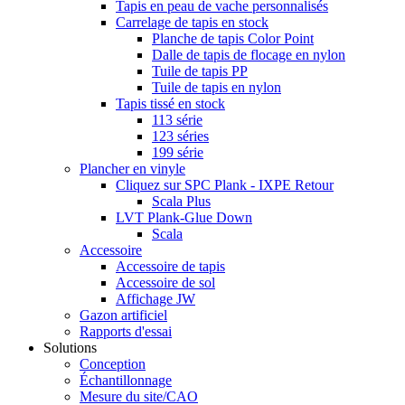
Tapis en peau de vache personnalisés
Carrelage de tapis en stock
Planche de tapis Color Point
Dalle de tapis de flocage en nylon
Tuile de tapis PP
Tuile de tapis en nylon
Tapis tissé en stock
113 série
123 séries
199 série
Plancher en vinyle
Cliquez sur SPC Plank - IXPE Retour
Scala Plus
LVT Plank-Glue Down
Scala
Accessoire
Accessoire de tapis
Accessoire de sol
Affichage JW
Gazon artificiel
Rapports d'essai
Solutions
Conception
Échantillonnage
Mesure du site/CAO