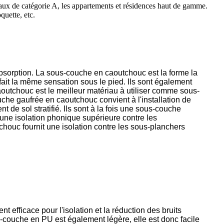
reaux de catégorie A, les appartements et résidences haut de gamme.
uette, etc.
bsorption. La sous-couche en caoutchouc est la forme la
fait la même sensation sous le pied. Ils sont également
caoutchouc est le meilleur matériau à utiliser comme sous-
uche gaufrée en caoutchouc convient à l'installation de
e sol stratifié. Ils sont à la fois une sous-couche
ne isolation phonique supérieure contre les
tchouc fournit une isolation contre les sous-planchers
efficace pour l'isolation et la réduction des bruits
us-couche en PU est également légère, elle est donc facile