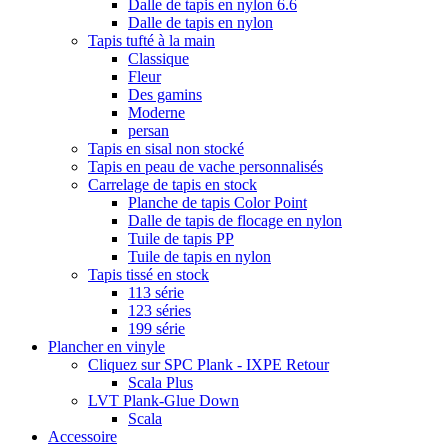
Dalle de tapis en nylon 6.6
Dalle de tapis en nylon
Tapis tufté à la main
Classique
Fleur
Des gamins
Moderne
persan
Tapis en sisal non stocké
Tapis en peau de vache personnalisés
Carrelage de tapis en stock
Planche de tapis Color Point
Dalle de tapis de flocage en nylon
Tuile de tapis PP
Tuile de tapis en nylon
Tapis tissé en stock
113 série
123 séries
199 série
Plancher en vinyle
Cliquez sur SPC Plank - IXPE Retour
Scala Plus
LVT Plank-Glue Down
Scala
Accessoire