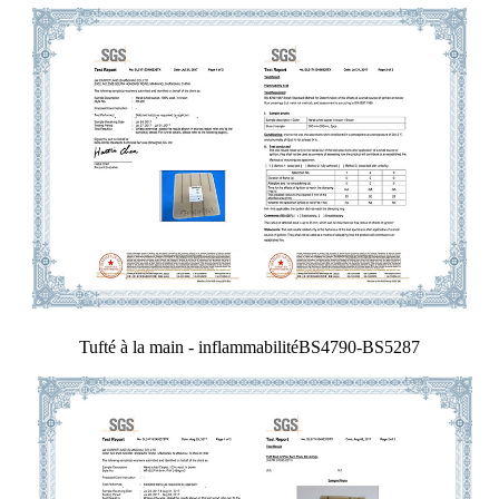
Tufté à la main - inflammabilitéBS4790-BS5287