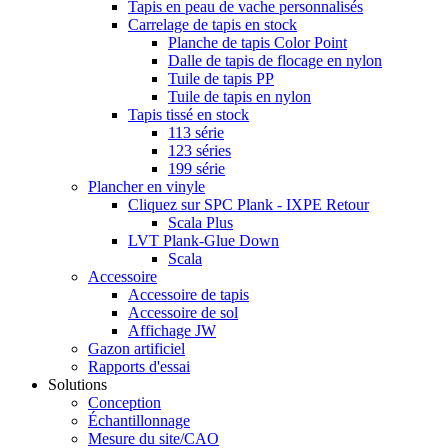
Tapis en peau de vache personnalisés
Carrelage de tapis en stock
Planche de tapis Color Point
Dalle de tapis de flocage en nylon
Tuile de tapis PP
Tuile de tapis en nylon
Tapis tissé en stock
113 série
123 séries
199 série
Plancher en vinyle
Cliquez sur SPC Plank - IXPE Retour
Scala Plus
LVT Plank-Glue Down
Scala
Accessoire
Accessoire de tapis
Accessoire de sol
Affichage JW
Gazon artificiel
Rapports d'essai
Solutions
Conception
Échantillonnage
Mesure du site/CAO