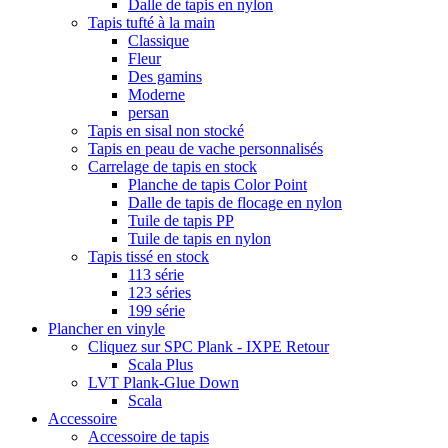
Dalle de tapis en nylon
Tapis tufté à la main
Classique
Fleur
Des gamins
Moderne
persan
Tapis en sisal non stocké
Tapis en peau de vache personnalisés
Carrelage de tapis en stock
Planche de tapis Color Point
Dalle de tapis de flocage en nylon
Tuile de tapis PP
Tuile de tapis en nylon
Tapis tissé en stock
113 série
123 séries
199 série
Plancher en vinyle
Cliquez sur SPC Plank - IXPE Retour
Scala Plus
LVT Plank-Glue Down
Scala
Accessoire
Accessoire de tapis