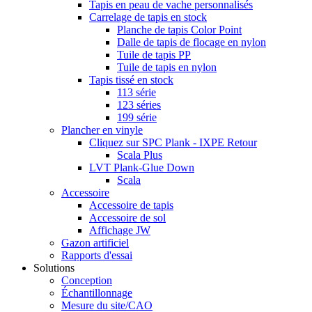
Tapis en peau de vache personnalisés
Carrelage de tapis en stock
Planche de tapis Color Point
Dalle de tapis de flocage en nylon
Tuile de tapis PP
Tuile de tapis en nylon
Tapis tissé en stock
113 série
123 séries
199 série
Plancher en vinyle
Cliquez sur SPC Plank - IXPE Retour
Scala Plus
LVT Plank-Glue Down
Scala
Accessoire
Accessoire de tapis
Accessoire de sol
Affichage JW
Gazon artificiel
Rapports d'essai
Solutions
Conception
Échantillonnage
Mesure du site/CAO