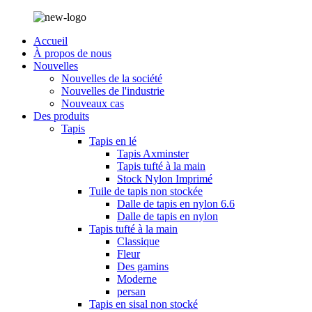
Accueil
À propos de nous
Nouvelles
Nouvelles de la société
Nouvelles de l'industrie
Nouveaux cas
Des produits
Tapis
Tapis en lé
Tapis Axminster
Tapis tufté à la main
Stock Nylon Imprimé
Tuile de tapis non stockée
Dalle de tapis en nylon 6.6
Dalle de tapis en nylon
Tapis tufté à la main
Classique
Fleur
Des gamins
Moderne
persan
Tapis en sisal non stocké