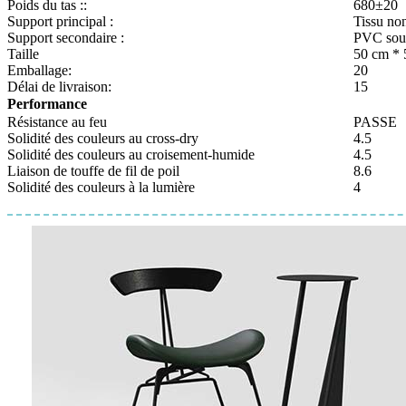
Poids du tas ::
680±20
Support principal :
Tissu non
Support secondaire :
PVC soup
Taille
50 cm * 
Emballage:
20
Délai de livraison:
15
Performance
Résistance au feu
PASSE
Solidité des couleurs au cross-dry
4.5
Solidité des couleurs au croisement-humide
4.5
Liaison de touffe de fil de poil
8.6
Solidité des couleurs à la lumière
4