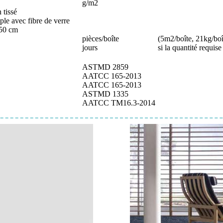
g/m2
 tissé
le avec fibre de verre
50 cm
pièces/boîte
(5m2/boîte, 21kg/boî
jours
si la quantité requise
ASTMD 2859
AATCC 165-2013
AATCC 165-2013
ASTMD 1335
AATCC TM16.3-2014